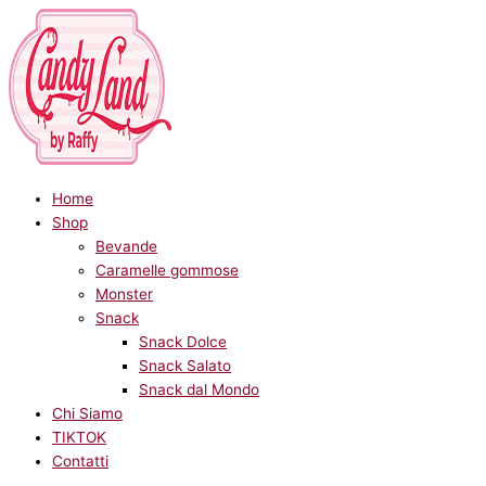
Il
Il
Vai
Cerca:
Prezzo
Prezzo
Ordina
prezzo
prezzo
al
Min
Max
in
originale
attuale
contenuto
base
era:
è:
al
€ 2,80.
€ 1,40.
più
recente
Home
Shop
Bevande
Caramelle gommose
Monster
Snack
Snack Dolce
Snack Salato
Snack dal Mondo
Chi Siamo
TIKTOK
Contatti