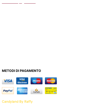
Metodo di pagamento
Spedizioni
AIUTO
Contatti
Registrazione
Privacy Policy
INFORMAZIONI
Chi Siamo
Condizioni di vendita
METODI DI PAGAMENTO
Candyland By Raffy
Piazza del Sale, 58100 Grosseto GR –
0564
172 6545
– P.IVA IT01703300531